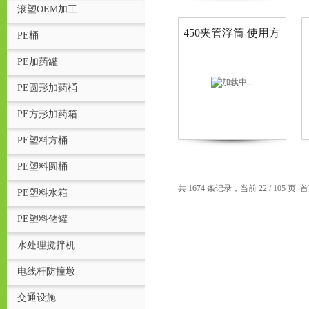
滚塑OEM加工
450夹管浮筒 使用方
PE桶
法
PE加药罐
PE圆形加药桶
PE方形加药箱
PE塑料方桶
PE塑料圆桶
页
共 1674 条记录，当前 22 / 105 页
首
PE塑料水箱
PE塑料储罐
水处理搅拌机
电线杆防撞墩
交通设施