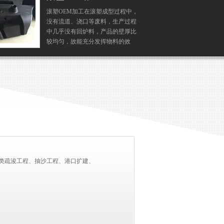
滚塑OEM加工在滚塑成型过程中，
滚
没有流道、浇口等废料，生产过程
体
中几乎没有回炉料，产品的壁厚比
系
较均匀，故能充分发挥物料的效
下
能，因此该工艺对于物料的利用率
系
*，有利于节约原材料。
圆
物
类疏浚工程、抽沙工程、港口扩建、