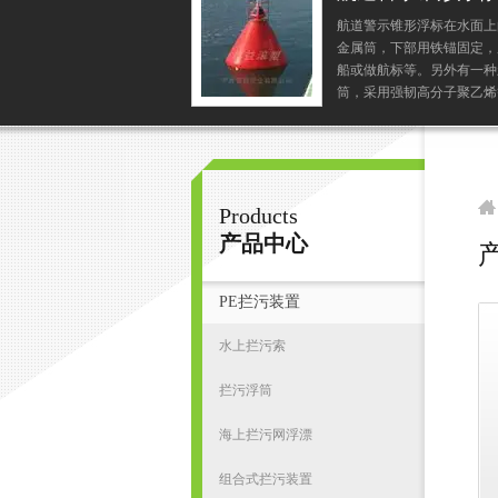
航道警示锥形浮标在水面上
金属筒，下部用铁锚固定，
宁波君益塑业有限公司
船或做航标等。另外有一种
筒，采用强韧高分子聚乙烯
制成，具有良好的抗侯性及
破坏性，能防紫外线、防冻
首
水化学剂油渍等侵蚀。...
Products
产品中心
PE拦污装置
水上拦污索
拦污浮筒
海上拦污网浮漂
组合式拦污装置