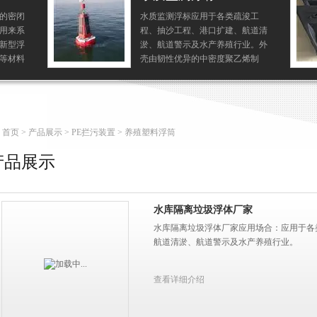
的密闭
水质监测浮标应用于各类疏浚工
用来系
程、抽沙工程、港口扩建、航道清
新型浮
淤、航道警示及水产养殖行业。外
等材料
壳由韧性优异的中密度聚乙烯制
抗冲击
成，内充高强度聚氨酯泡沫塑料。
、抗海
首页
>
产品展示
>
PE拦污装置
> 养殖塑料浮筒
产品展示
水库隔离垃圾浮体厂家
水库隔离垃圾浮体厂家应用场合：应用于各
航道清淤、航道警示及水产养殖行业。
查看详细介绍