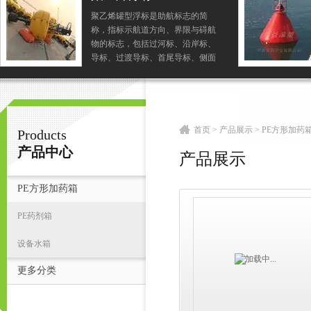
聚乙烯罐型浮标是助航标志的简
称，指标示航道方向、界限与碍航
宁波君益塑业有限公司
物的标志，包括过河标、沿岸标、
导标、过渡导标、首尾导标、侧面
标、左右通航标、示位标、泛滥标
和桥涵标等。是帮助引导船舶航
首
行、定位和标示碍航物与表...
首页
>
产品展示
>
PE方形加药
Products
产品中心
产品展示
PE方形加药箱
PE药剂箱
设备水箱
更多分类