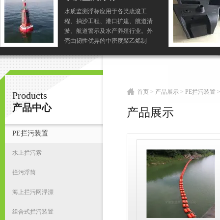
水质监测浮标应用于各类疏浚工
程、抽沙工程、港口扩建、航道清
宁波君益塑业有限公司
淤、航道警示及水产养殖行业。外
壳由韧性优异的中密度聚乙烯制
成，内充高强度聚氨酯泡沫塑料。
首
首页
>
产品展示
>
PE拦污装置
Products
产品中心
产品展示
PE拦污装置
水上拦污索
拦污浮筒
海上拦污网浮漂
组合式拦污装置