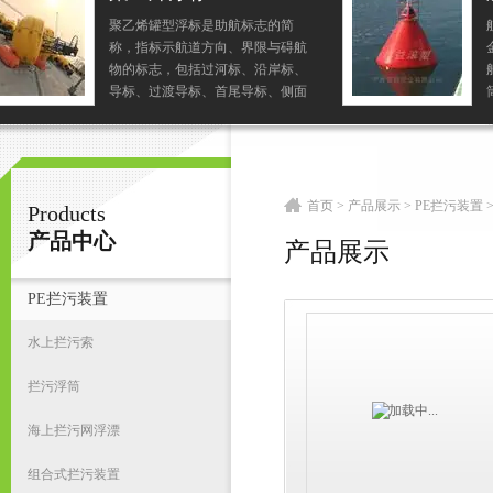
航道警示锥形浮标在水面上的密闭
金属筒，下部用铁锚固定，用来系
宁波君益塑业有限公司
船或做航标等。另外有一种新型浮
筒，采用强韧高分子聚乙烯等材料
制成，具有良好的抗侯性及抗冲击
破坏性，能防紫外线、防冻、抗海
首
水化学剂油渍等侵蚀。...
首页
>
产品展示
>
PE拦污装置
Products
产品中心
产品展示
PE拦污装置
水上拦污索
拦污浮筒
海上拦污网浮漂
组合式拦污装置