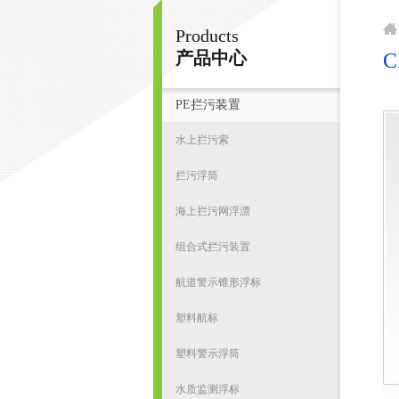
Products
宁波君益塑业有限公司
产品中心
PE拦污装置
首
水上拦污索
拦污浮筒
海上拦污网浮漂
组合式拦污装置
航道警示锥形浮标
塑料航标
塑料警示浮筒
水质监测浮标