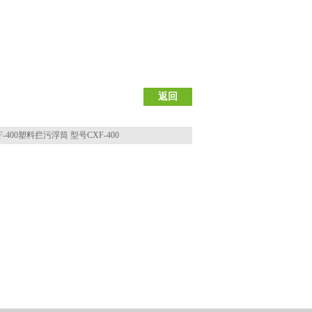
返回
F-400塑料拦污浮筒 型号CXF-400