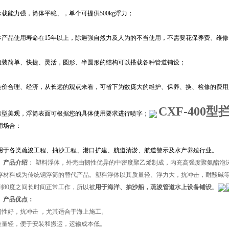
.承载能力强，筒体平稳、，单个可提供500kg浮力；
.本产品使用寿命在15年以上，除遇强自然力及人为的不当使用，不需要花保养费、维
.组装简单、快捷、灵活，圆形、半圆形的结构可以搭载各种管道铺设；
.造价合理、经济，从长远的观点来看，可省下为数庞大的维护、保养、换、检修的费
CXF-400
.造型美观，浮筒表面可根据您的具体使用要求进行喷字；
用场合：
用于各类疏浚工程、抽沙工程、港口扩建、航道清淤、航道警示及水产养殖行业。
、产品介绍
： 塑料浮体，外壳由韧性优异的中密度聚乙烯制成，内充高强度聚氨酯泡
浮材料成为传统钢浮筒的替代产品。塑料浮体以其质量轻、浮力大，抗冲击，耐酸碱等
到80度之间长时间正常工作，所以被
用于海洋、抽沙船，疏浚管道水上设备铺设
。
、产品优点：
韧性好，抗冲击 ，尤其适合于海上施工。
重量轻，便于安装和搬运，运输成本低。