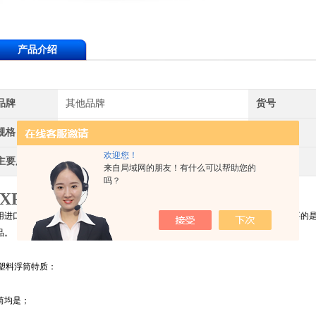
产品介绍
品牌
其他品牌
货号
规格
齐全
供货周期
欢迎您！
主要用途
水面
应用领域
来自局域网的朋友！有什么可以帮助您的
吗？
CXF-400型拦污浮筒厂家
用进口线性低密度聚乙烯原料，采用滚塑工艺一次成型，无焊缝，坚固耐用，主要的是
品。
E塑料浮筒特质：
筒均是；