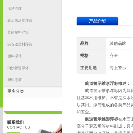
海洋浮球
聚乙烯滚塑浮筒
产品介绍
养殖塑料浮筒
品牌
其他品牌
夹管道塑料浮筒
规格
齐全
塑料浮球
主要用途
海上警示
抽沙管道浮体
塑料浮筒
航道警示锥形浮标概述：
航道警示锥形浮标因为其良好
更多分类
且基本不用维护。不管是深水
尽其用。浮筒组成的各类产品
和安全。
航道警示锥形浮标
在水面
联系我们
高分子聚乙烯等材料制成，具
CONTACT US