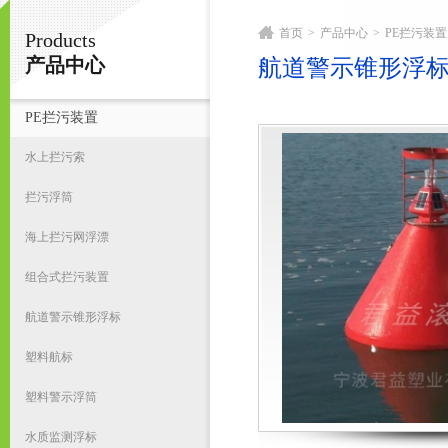
首页
>
产品中心
>
PE拦污装置
Products
宁波君益塑业有限公司
产品中心
航道警示锥形浮
PE拦污装置
首
水上拦污索
拦污浮筒
海上拦污网浮漂
组合式拦污装置
航道警示锥形浮标
塑料航标
塑料警示浮筒
水质监测浮标