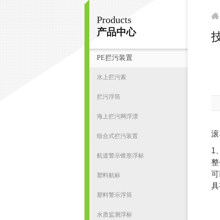
Products
宁波君益塑业有限公司
产品中心
技
PE拦污装置
首
水上拦污索
拦污浮筒
海上拦污网浮漂
滚
组合式拦污装置
1
航道警示锥形浮标
整
可
塑料航标
具
塑料警示浮筒
水质监测浮标