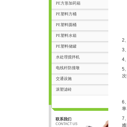
PE方形加药箱
PE塑料方桶
PE塑料圆桶
PE塑料水箱
2
PE塑料储罐
3
水处理搅拌机
4
电线杆防撞墩
5
页
次
交通设施
滚塑滤砖
6
率
7
联系我们
CONTACT US
难