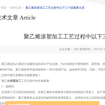
首页
>
技术文章
>
聚乙烯滚塑加工工艺过程中以下三个因素要注意
术文章 Article
聚乙烯滚塑加工工艺过程中以下
点击次数：2386 更新时间：2024-07-1
乙烯是由乙烯进行加聚而成的高分子化合物，为白色蜡状半透明材料，柔而韧，稍
烧时的气味。聚乙烯材料常被用做制作一些PE滚塑产品，如各种PE容器，浮标，浮筒
工过程中要注意哪些关键要素呢？
聚乙烯
滚塑加工
工艺过程中的关键要素：
、脱模剂
滚塑工艺过程的加热阶段，在聚乙烯粉末或熔体与模具内表面的分界面上，由于表
有局部缺陷时，聚乙烯熔体会流进这些缺陷而形成局部嵌入。这将使冷却之后的制品
模具内表面涂一层热稳定的材料以防止粘联，这类材料称为脱模剂。