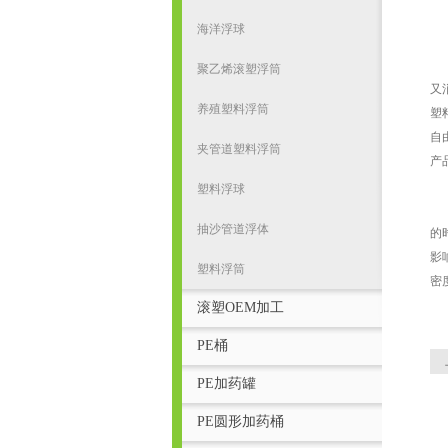
在
海洋浮球
2
聚
聚乙烯滚塑浮筒
又
养殖塑料浮筒
塑
自
夹管道塑料浮筒
产
3
塑料浮球
在
抽沙管道浮体
的
影
塑料浮筒
密
滚塑OEM加工
PE桶
PE加药罐
PE圆形加药桶