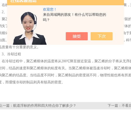
模具型腔表面复合一层聚四气乙烯薄层(就像市售的不粘锅那样)可获得脱模效果，
欢迎您！
、 温度控制
来自局域网的朋友！有什么可以帮助您的
乙烯的滚塑上艺过程有一个特殊的现象：在粉末熔融过程中，粉末颗粒之间滞留的
吗？
消失了。进一步的研究表明，这些气泡的消失并非由于它们在浮力的作用下移向熔体
料熔体中。实验表明当温度升至150℃时，聚乙烯熔体中形成了不同尺寸的气泡。由
由面。当温度升至200℃时，所有的气泡都消失了。因此，对于聚乙烯的滚塑来说，
品质量有十分重要的意义。
、冷却过程
冷却过程中，聚乙烯熔体的温度将从200℃降至接近室温，聚乙烯的分子将从无序
时间，结晶的速度和聚乙烯熔体的粘度有关。当聚乙烯熔体被迅速冷却时，聚乙烯熔
响聚乙烯的结晶度。当结晶度不同时，聚乙烯制品的密度就不同，物理性能也将有所
度，而缓慢冷却的制品则具有较高的密度。
上一篇：
航道浮标的作用和四大特点你了解多少？
下一篇：
不看