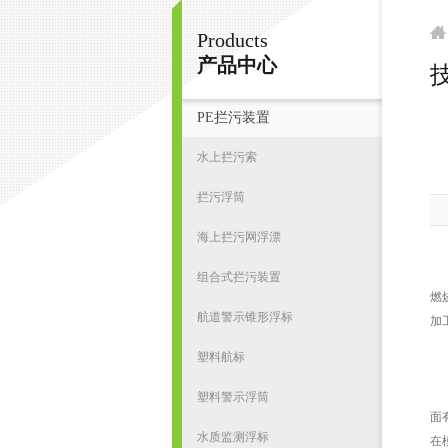
Products
宁波君益塑业有限公司
产品中心
技
PE拦污装置
首
水上拦污索
拦污浮筒
海上拦污网浮漂
聚
组合式拦污装置
燃
航道警示锥形浮标
加
塑料航标
1
在
塑料警示浮筒
面
水质监测浮标
在