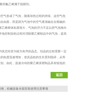
聚四氟乙烯属于脱模剂。
空气形成了气泡，随着加热过程的持续、这些气泡
的自由面，而是因为气泡中的空气逐渐融合在熔融的
于聚乙烯熔体粘度很大，气泡的浮力不足以把气泡推向
科学地控制加热过程对消除聚乙烯制品中的气泡，提高
的状态转变为较为有序的晶态。结晶的过程需要一定
体的粘度迅速增加，使其晶粒的生长受到阻碍，从而
差别。由此，急速冷却的聚乙烯滚塑制品具有较低的
返回
后悔，机械设备水箱安装使用注意事项