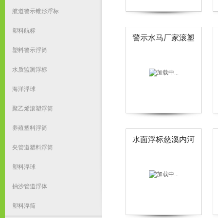
航道警示锥形浮标
塑料航标
警示水马厂家滚塑
水马 防撞水马 高强
塑料警示浮筒
度PE水马
水质监测浮标
海洋浮球
聚乙烯滚塑浮筒
养殖塑料浮筒
水面浮标慈溪内河
夹管道塑料浮筒
浮标厂家 夜间助航
浮标
塑料浮球
抽沙管道浮体
塑料浮筒