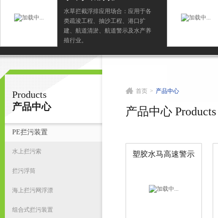
水草拦截浮排应用场合：应用于各
类疏浚工程、抽沙工程、港口扩
宁波君益塑业有限公司
建、航道清淤、航道警示及水产养
殖行业。
首
首页
>
产品中心
Products
产品中心
产品中心 Products
PE拦污装置
水上拦污索
塑胶水马高速警示
水马（图）
拦污浮筒
海上拦污网浮漂
组合式拦污装置