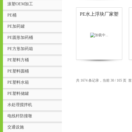
滚塑OEM加工
PE水上浮块厂家塑
PE桶
料浮块 长方形浮块
水上浮力浮块
PE加药罐
PE圆形加药桶
PE方形加药箱
PE塑料方桶
PE塑料圆桶
页
共 1674 条记录，当前 30 / 105 页
首
PE塑料水箱
PE塑料储罐
水处理搅拌机
电线杆防撞墩
交通设施