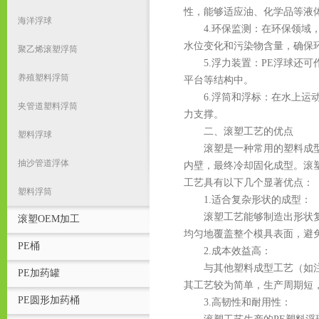
性，能够适应油、化学品等液
海洋浮球
4.环保监测：在环保领域，
水位变化和污染物含量，确保
聚乙烯滚塑浮筒
5.浮力装置：PE浮球还可
养殖塑料浮筒
平台等结构中。
6.浮筒和浮标：在水上运动
夹管道塑料浮筒
力支撑。
二、滚塑工艺的优点
塑料浮球
滚塑是一种常用的塑料成型工
抽沙管道浮体
内壁，最终冷却固化成型。滚
工艺具有以下几个显著优点：
塑料浮筒
1.适合复杂形状的成型：
滚塑工艺能够制造出形状复杂
滚塑OEM加工
均匀地覆盖整个模具表面，避
PE桶
2.成本效益高：
与其他塑料成型工艺（如注塑
PE加药罐
其工艺较为简单，生产周期短
PE圆形加药桶
3.高韧性和耐用性：