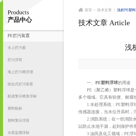
首页
>
技术文章
>
浅析PE塑
Products
宁波君益塑业有限公司
产品中心
技术文章 Article
PE拦污装置
首
浅
水上拦污索
拦污浮筒
海上拦污网浮漂
一、
PE塑料浮球
的用途
组合式拦污装置
PE（聚乙烯）塑料浮球是一
航道警示锥形浮标
多个领域。它具有轻便、耐腐
1.水处理系统：PE塑料浮
塑料航标
传感器连接，当水位升高时，
2.消防系统：在一些消防水
塑料警示浮筒
以防止水池干涸，起到保护作
水质监测浮标
3.油田及化工领域：PE浮