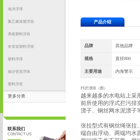
海洋浮球
聚乙烯滚塑浮筒
产品介绍
养殖塑料浮筒
品牌
其他品牌
夹管道塑料浮筒
规格
直径800
塑料浮球
主要用途
内海警示
抽沙管道浮体
塑料浮筒
PE拦漂排（图）
越来越多的水电站上采
更多分类
前所使用的浮式拦污排
漂子、钢丝网水泥漂子
张拉型式有钢丝绳张拉
联系我们
端自由浮动、两端均水
CONTACT US