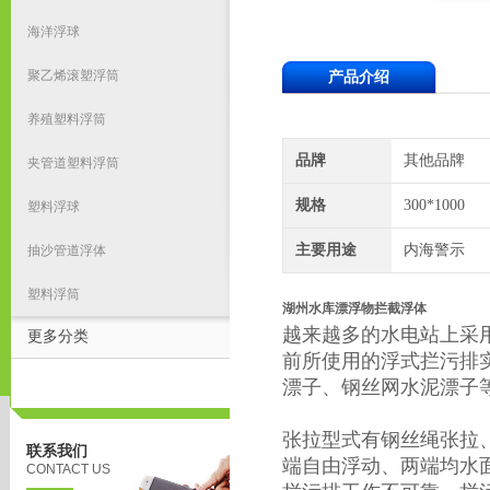
海洋浮球
聚乙烯滚塑浮筒
产品介绍
养殖塑料浮筒
品牌
其他品牌
夹管道塑料浮筒
规格
300*1000
塑料浮球
主要用途
内海警示
抽沙管道浮体
塑料浮筒
湖州水库漂浮物拦截浮体
越来越多的水电站上采
更多分类
前所使用的浮式拦污排
漂子、钢丝网水泥漂子
张拉型式有钢丝绳张拉
联系我们
端自由浮动、两端均水
CONTACT US