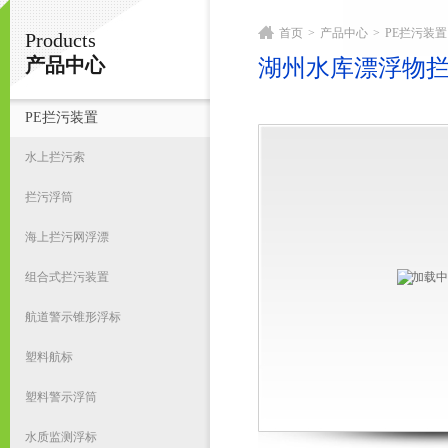
首页
>
产品中心
>
PE拦污装置
Products
宁波君益塑业有限公司
产品中心
湖州水库漂浮物
PE拦污装置
首
水上拦污索
拦污浮筒
海上拦污网浮漂
组合式拦污装置
航道警示锥形浮标
塑料航标
塑料警示浮筒
水质监测浮标