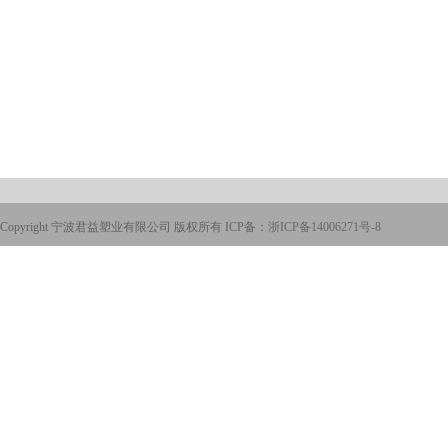
Copyright 宁波君益塑业有限公司 版权所有 ICP备：
浙ICP备14006271号-8