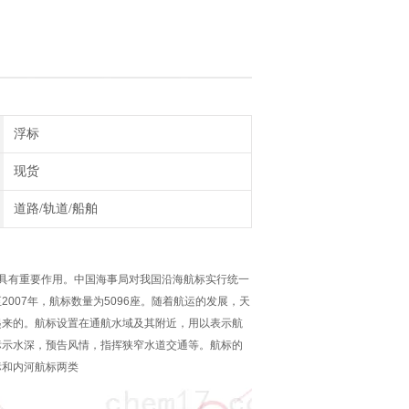
浮标
现货
道路/轨道/船舶
具有重要作用。中国海事局对我国沿海航标实行统一
至
2007
年，航标数量为
5096
座。随着航运的发展，天
起来的。航标设置在通航水域及其附近，用以表示航
标示水深，预告风情，指挥狭窄水道交通等。航标的
标和内河航标两类