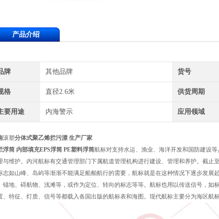
产品介绍
品牌
其他品牌
货号
规格
直径2.6米
供货周期
主要用途
内海警示
应用领域
南
滚塑
分体式聚乙烯拦污漂 生产厂家
拦浮筒 内部填充EPS浮筒 PE塑料浮筒
航标对支持水运、渔业、海洋开发和国防建设等
理与维护。内河航标有交通管理部门下属航道管理机构进行建设、管理和养护。截止
标志如山峰、岛屿等渐渐不能满足船舶航行的需要，航标就是在这种情况下逐步发展
、锚地、碍航物、浅滩等，或作为定位、转向的标志等等。航标也用以传送信号，如
置、特征、灯质、信号等都载入各国出版的航标表和海图。现代航标主要分为海区航