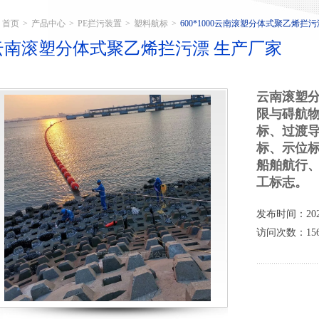
首页
>
产品中心
>
PE拦污装置
>
塑料航标
>
600*1000云南滚塑分体式聚乙烯拦
云南滚塑分体式聚乙烯拦污漂 生产厂家
云南滚塑分
限与碍航
标、过渡
标、示位
船舶航行
工标志。
发布时间：2025
访问次数：156