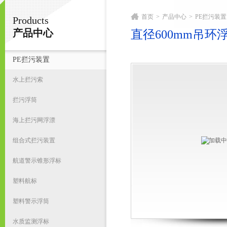
首页
>
产品中心
>
PE拦污装置
Products
宁波君益塑业有限公司
产品中心
直径600mm吊环
PE拦污装置
首
水上拦污索
拦污浮筒
海上拦污网浮漂
组合式拦污装置
航道警示锥形浮标
塑料航标
塑料警示浮筒
水质监测浮标