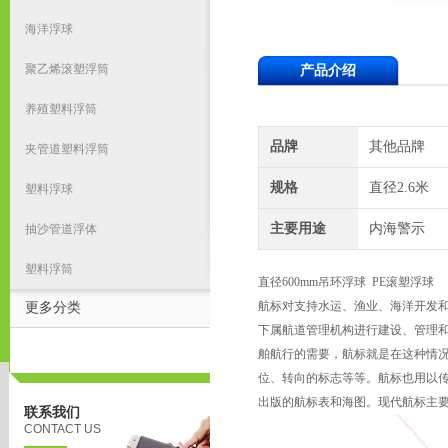
海洋浮球
聚乙烯滚塑浮筒
产品介绍
养殖塑料浮筒
品牌
其他品牌
夹管道塑料浮筒
规格
直径2.6米
塑料浮球
主要用途
内海警示
抽沙管道浮体
塑料浮筒
直径600mm吊环浮球 PE滚塑浮球
航标对支持水运、渔业、海洋开发
更多分类
下属航道管理机构进行建设、管理
舶航行的需要，航标就是在这种情
位、转向的标志等等。航标也用以
出版的航标表和海图。现代航标主
联系我们
CONTACT US