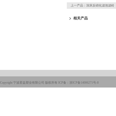
上一产品：
深床反硝化滤池滤砖
相关产品
Copyright 宁波君益塑业有限公司 版权所有 ICP备：
浙ICP备14006271号-8