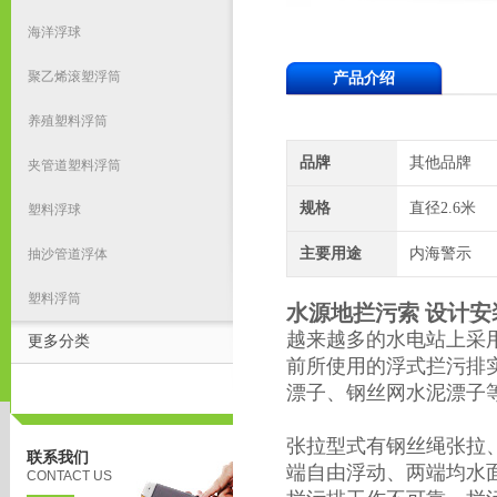
海洋浮球
聚乙烯滚塑浮筒
产品介绍
养殖塑料浮筒
品牌
其他品牌
夹管道塑料浮筒
规格
直径2.6米
塑料浮球
主要用途
内海警示
抽沙管道浮体
塑料浮筒
水源地拦污索 设计安
越来越多的水电站上采
更多分类
前所使用的浮式拦污排
漂子、钢丝网水泥漂子
张拉型式有钢丝绳张拉
联系我们
端自由浮动、两端均水
CONTACT US