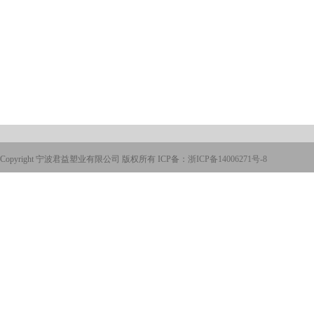
Copyright 宁波君益塑业有限公司 版权所有 ICP备：
浙ICP备14006271号-8