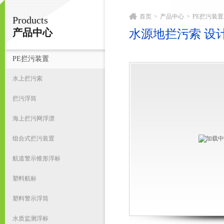
首页
>
产品中心
>
PE拦污装置
Products
宁波君益塑业有限公司
产品中心
水源地拦污索 设
PE拦污装置
首
水上拦污索
拦污浮筒
海上拦污网浮漂
组合式拦污装置
航道警示锥形浮标
塑料航标
塑料警示浮筒
水质监测浮标