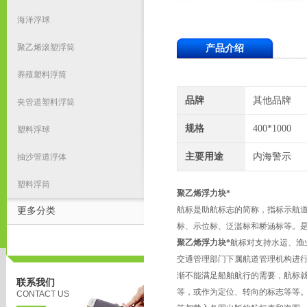
海洋浮球
聚乙烯滚塑浮筒
产品介绍
养殖塑料浮筒
品牌
其他品牌
夹管道塑料浮筒
规格
400*1000
塑料浮球
主要用途
内海警示
抽沙管道浮体
塑料浮筒
聚乙烯浮力块*
航标是助航标志的简称，指标示航
更多分类
标、示位标、泛滥标和桥涵标等。
聚乙烯浮力块*
航标对支持水运、渔
交通管理部门下属航道管理机构进
渐不能满足船舶航行的需要，航标
联系我们
等，或作为定位、转向的标志等等
CONTACT US