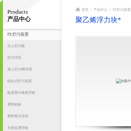
首页
>
产品中心
>
PE拦污装置
Products
宁波君益塑业有限公司
产品中心
聚乙烯浮力块*
PE拦污装置
首
水上拦污索
拦污浮筒
海上拦污网浮漂
组合式拦污装置
航道警示锥形浮标
塑料航标
塑料警示浮筒
水质监测浮标