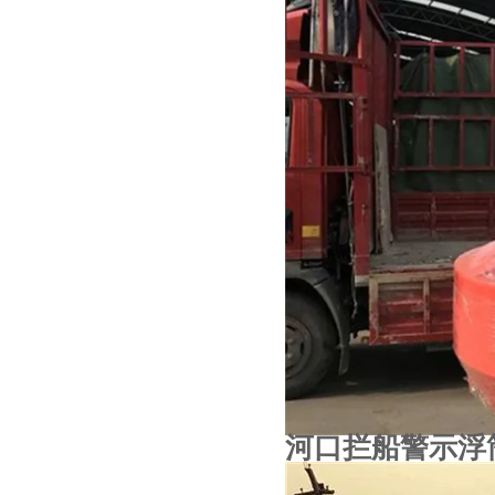
河口拦船警示浮