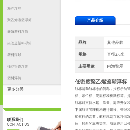
海洋浮球
聚乙烯滚塑浮筒
产品介绍
养殖塑料浮筒
品牌
其他品牌
夹管道塑料浮筒
规格
直径2.6米
塑料浮球
主要用途
内海警示
抽沙管道浮体
塑料浮筒
低密度聚乙烯滚塑浮标
航标是助航标志的简称，指标示航
更多分类
标、示位标、泛滥标和桥涵标等。
航标对支持水运、渔业、海洋开发
下属航道管理机构进行建设、管理
舶航行的需要，航标就是在这种情
联系我们
位、转向的标志等等。航标也用以
CONTACT US