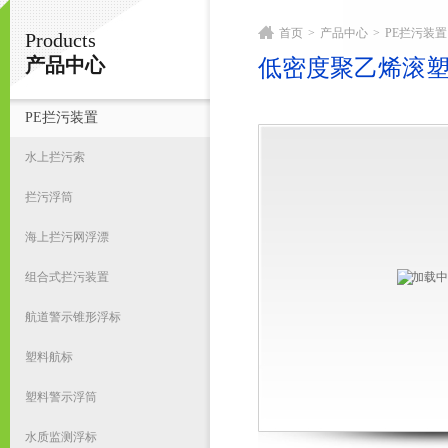
首页
>
产品中心
>
PE拦污装置
Products
宁波君益塑业有限公司
产品中心
低密度聚乙烯滚
PE拦污装置
首
水上拦污索
拦污浮筒
海上拦污网浮漂
组合式拦污装置
航道警示锥形浮标
塑料航标
塑料警示浮筒
水质监测浮标