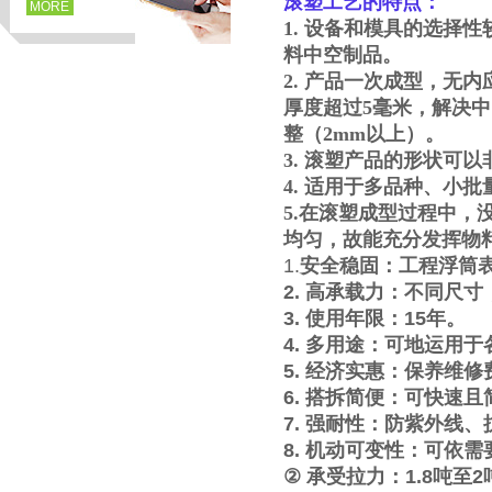
滚塑工艺的特点：
MORE
1. 设备和模具的选择
料中空制品。
2. 产品一次成型，无
厚度超过5毫米，解决
整（2mm以上）。
3. 滚塑产品的形状可
4. 适用于多品种、小
5.在滚塑成型过程中
均匀，故能充分发挥物
1.
安全稳固：工程浮筒
页
2.
高承载力：不同尺寸
3.
使用年限：
15
年。
4.
多用途：可地运用于
5.
经济实惠：保养维修
6.
搭拆简便：可快速且
7.
强耐性：防紫外线、
8.
机动可变性：可依需
②
承受拉力：
1.8
吨至
2