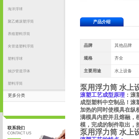
海洋浮球
聚乙烯滚塑浮筒
产品介绍
养殖塑料浮筒
品牌
其他品牌
夹管道塑料浮筒
规格
齐全
塑料浮球
主要用途
水上设备
抽沙管道浮体
塑料浮筒
泵用浮力筒 水上
滚塑工艺成型原理
：滚
更多分类
成型塑料中空制品！滚
加热的同时使模具在纵
满模具内腔并且熔融，
模，完成的制件取出，
联系我们
泵用浮力筒 水上
CONTACT US