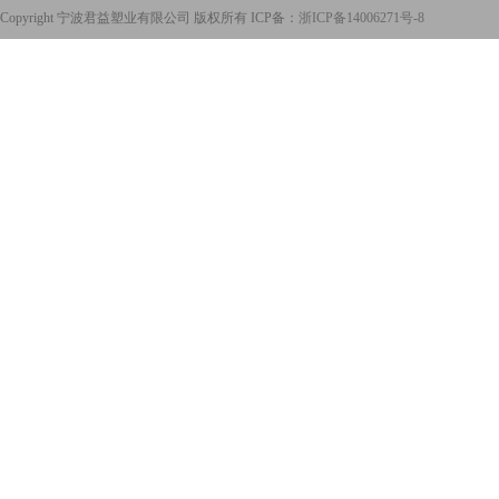
Copyright 宁波君益塑业有限公司 版权所有 ICP备：
浙ICP备14006271号-8