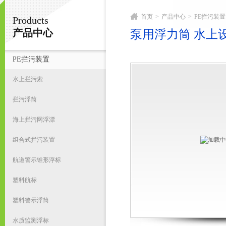
首页
>
产品中心
>
PE拦污装置
Products
宁波君益塑业有限公司
产品中心
泵用浮力筒 水上
PE拦污装置
首
水上拦污索
拦污浮筒
海上拦污网浮漂
组合式拦污装置
航道警示锥形浮标
塑料航标
塑料警示浮筒
水质监测浮标