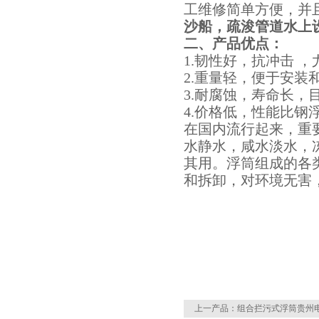
工维修简单方便，并且
沙船，疏浚管道水上
二、产品优点：
1.
韧性好，抗冲击 ，
2.
重量轻，便于安装
3.
耐腐蚀，寿命长，目
4.
价格低，性能比钢
在国内流行起来，重
水静水，咸水淡水，
其用。浮筒组成的各
和拆卸，对环境无害
上一产品：
组合拦污式浮筒贵州