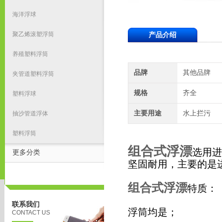
海洋浮球
聚乙烯滚塑浮筒
产品介绍
养殖塑料浮筒
品牌
其他品牌
夹管道塑料浮筒
规格
齐全
塑料浮球
主要用途
水上拦污
抽沙管道浮体
塑料浮筒
组合式浮漂
选用进
更多分类
坚固耐用，主要的是
组合式浮漂
特质：
联系我们
浮筒均是；
CONTACT US