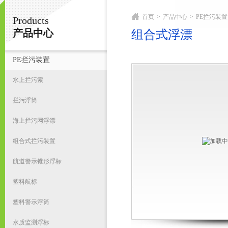
首页
>
产品中心
>
PE拦污装置
Products
宁波君益塑业有限公司
产品中心
组合式浮漂
PE拦污装置
首
水上拦污索
拦污浮筒
海上拦污网浮漂
组合式拦污装置
航道警示锥形浮标
塑料航标
塑料警示浮筒
水质监测浮标