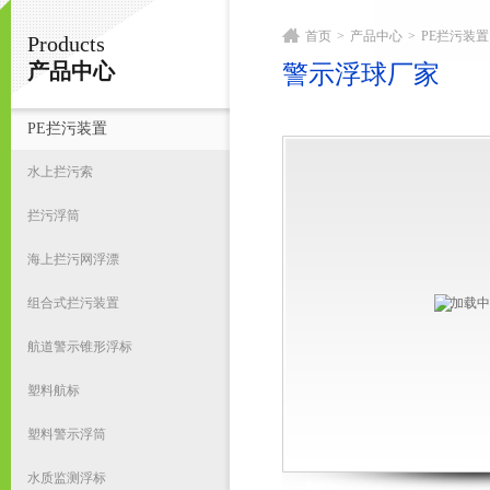
首页
>
产品中心
>
PE拦污装置
Products
宁波君益塑业有限公司
产品中心
警示浮球厂家
PE拦污装置
首
水上拦污索
拦污浮筒
海上拦污网浮漂
组合式拦污装置
航道警示锥形浮标
塑料航标
塑料警示浮筒
水质监测浮标