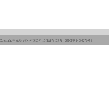
Copyright 宁波君益塑业有限公司 版权所有 ICP备：
浙ICP备14006271号-8