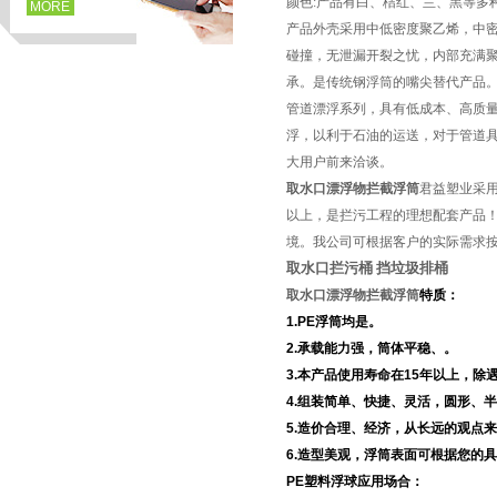
颜色:产品有白、桔红、兰、黑等多
MORE
产品外壳采用中低密度聚乙烯，中
碰撞，无泄漏开裂之忧，内部充满
承。是传统钢浮筒的嘴尖替代产品
管道漂浮系列，具有低成本、高质
浮，以利于石油的运送，对于管道
大用户前来洽谈。
取水口漂浮物拦截浮筒
君益塑业采用
以上，是拦污工程的理想配套产品
境。我公司可根据客户的实际需求
取水口拦污桶 挡垃圾排桶
页
取水口漂浮物拦截浮筒
特质：
1.PE
浮筒均是。
2.
承载能力强，筒体平稳、。
3.
本产品使用寿命在
15
年以上，除
4.
组装简单、快捷、灵活，圆形、半
5.
造价合理、经济，从长远的观点来
6.
造型美观，浮筒表面可根据您的具
PE
塑料浮球应用场合：