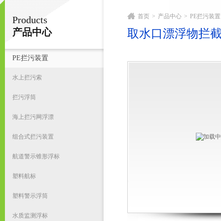
首页
>
产品中心
>
PE拦污装置
Products
宁波君益塑业有限公司
产品中心
取水口漂浮物拦
PE拦污装置
首
水上拦污索
拦污浮筒
海上拦污网浮漂
组合式拦污装置
航道警示锥形浮标
塑料航标
塑料警示浮筒
水质监测浮标