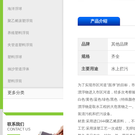
海洋浮球
聚乙烯滚塑浮筒
产品介绍
养殖塑料浮筒
品牌
其他品牌
夹管道塑料浮筒
规格
齐全
塑料浮球
主要用途
水上拦污
抽沙管道浮体
塑料浮筒
为了实现市区河道“面净”的目标，
漂浮物进入市区河道，经多次考察验
更多分类
白色/黄色/蓝色/绿色/黑色（特殊
漂浮物是取水工程的大危害物之一
装清污机和拦污设备。
材质:采用进口644聚乙烯原料，
联系我们
工艺:采用滚塑工艺一次成型，无焊
CONTACT US