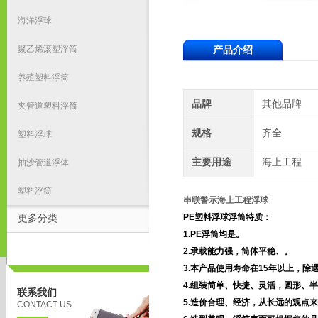
海洋浮球
聚乙烯滚塑浮筒
产品介绍
养殖塑料浮筒
品牌
其他品牌
夹管道塑料浮筒
规格
齐全
塑料浮球
主要用途
海上工程
抽沙管道浮体
塑料浮筒
串联警示海上工程浮球
PE
塑料浮球浮筒特质：
更多分类
1.PE
浮筒均是。
2.
承载能力强，筒体平稳、。
3.
本产品使用寿命在
15
年以上，除
4.
组装简单、快捷、灵活，圆形、半
联系我们
5.
造价合理、经济，从长远的观点来
CONTACT US