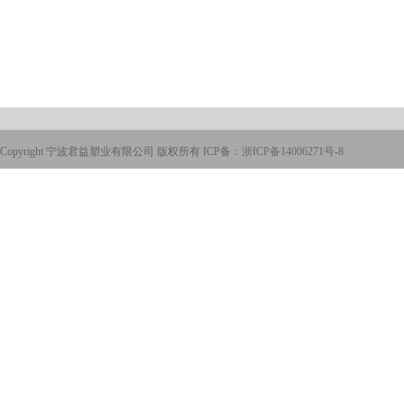
Copyright 宁波君益塑业有限公司 版权所有 ICP备：
浙ICP备14006271号-8