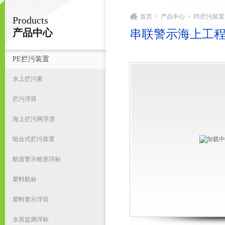
首页
>
产品中心
>
PE拦污装置
Products
宁波君益塑业有限公司
产品中心
串联警示海上工
PE拦污装置
首
水上拦污索
拦污浮筒
海上拦污网浮漂
组合式拦污装置
航道警示锥形浮标
塑料航标
塑料警示浮筒
水质监测浮标