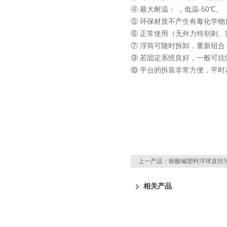
④ 最大耐温： ，低温-50℃。
⑤ 环保材质不产生有毒化学物
⑥ 正常使用（无外力特别刺、
⑦ 浮筒可随时拆卸，重新组
⑨ 若固定系统良好，一般可抗9
⑩ 平台的拆装非常方便，平
上一产品：
耐酸碱塑料浮球直径5
相关产品