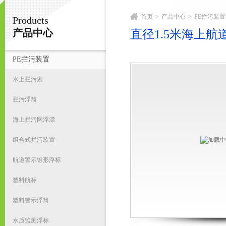
首页
>
产品中心
>
PE拦污装置
Products
宁波君益塑业有限公司
产品中心
直径1.5米海上航
PE拦污装置
首
水上拦污索
拦污浮筒
海上拦污网浮漂
组合式拦污装置
航道警示锥形浮标
塑料航标
塑料警示浮筒
水质监测浮标