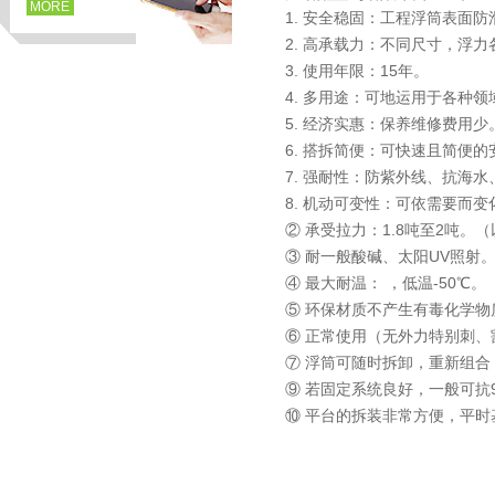
MORE
1.
安全稳固：工程浮筒表面防
2. 高承载力：不同尺寸，浮
3. 使用年限：15年。
4. 多用途：可地运用于各种领
5. 经济实惠：保养维修费用少
6. 搭拆简便：可快速且简便
7. 强耐性：防紫外线、抗海
8. 机动可变性：可依需要而变
② 承受拉力：1.8吨至2吨
③ 耐一般酸碱、太阳UV照射
页
④ 最大耐温： ，低温-50℃。
⑤ 环保材质不产生有毒化学物
⑥ 正常使用（无外力特别刺、
⑦ 浮筒可随时拆卸，重新组
⑨ 若固定系统良好，一般可抗9
⑩ 平台的拆装非常方便，平