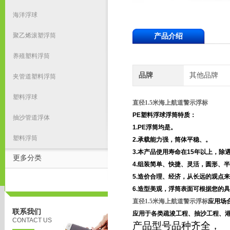
海洋浮球
聚乙烯滚塑浮筒
产品介绍
养殖塑料浮筒
品牌
其他品牌
夹管道塑料浮筒
塑料浮球
直径1.5米海上航道警示浮标
PE
塑料浮球浮筒特质：
抽沙管道浮体
1.PE
浮筒均是。
塑料浮筒
2.
承载能力强，筒体平稳、。
3.
本产品使用寿命在
15
年以上，除
更多分类
4.
组装简单、快捷、灵活，圆形、半
5.
造价合理、经济，从长远的观点来
6.
造型美观，浮筒表面可根据您的具
直径1.5米海上航道警示浮标
应用场
联系我们
应用于各类疏浚工程、抽沙工程、
CONTACT US
产品型号品种齐全，