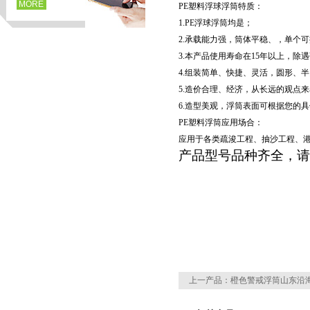
MORE
PE
塑料浮球浮筒特质：
1.PE
浮球浮筒均是；
2.
承载能力强，筒体平稳、，单个可提
3.
本产品使用寿命在15年以上，除
4.
组装简单、快捷、灵活，圆形、半
5.
造价合理、经济，从长远的观点来
6.
造型美观，浮筒表面可根据您的具
PE
塑料浮筒应用场合：
应用于各类疏浚工程、抽沙工程、
产品型号品种齐全，请
页
上一产品：
橙色警戒浮筒山东沿