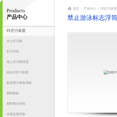
首页
>
产品中心
>
PE拦污装置
Products
宁波君益塑业有限公司
产品中心
禁止游泳标志浮筒
PE拦污装置
首
水上拦污索
拦污浮筒
海上拦污网浮漂
组合式拦污装置
航道警示锥形浮标
塑料航标
塑料警示浮筒
水质监测浮标