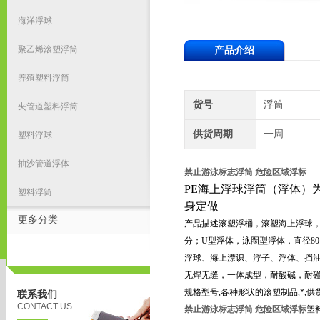
海洋浮球
聚乙烯滚塑浮筒
产品介绍
养殖塑料浮筒
货号
浮筒
夹管道塑料浮筒
供货周期
一周
塑料浮球
抽沙管道浮体
禁止游泳标志浮筒 危险区域浮标
PE
海上浮球浮筒（浮体）
塑料浮筒
身定做
更多分类
产品描述滚塑浮桶，滚塑海上浮球，浮
分；U型浮体，泳圈型浮体，直径8
浮球、海上漂识、浮子、浮体、挡油
无焊无缝，一体成型，耐酸碱，耐碰
规格型号,各种形状的滚塑制品,*,供
联系我们
CONTACT US
禁止游泳标志浮筒 危险区域浮标
塑