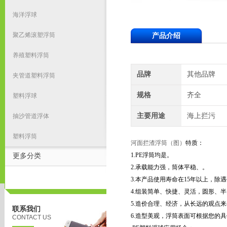
海洋浮球
聚乙烯滚塑浮筒
产品介绍
养殖塑料浮筒
品牌
其他品牌
夹管道塑料浮筒
规格
齐全
塑料浮球
主要用途
海上拦污
抽沙管道浮体
塑料浮筒
河面拦渣浮筒（图）
特质：
1.PE浮筒均是
。
更多分类
2.承载能力强，筒体平稳、
。
3.本产品使用寿命在15年以上，
4.组装简单、快捷、灵活，圆形、
5.造价合理、经济，从长远的观点
联系我们
6.造型美观，浮筒表面可根据您的
CONTACT US