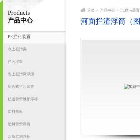
首页
>
产品中心
>
PE拦污装置
Products
宁波君益塑业有限公司
产品中心
河面拦渣浮筒（
PE拦污装置
首
水上拦污索
拦污浮筒
海上拦污网浮漂
组合式拦污装置
航道警示锥形浮标
塑料航标
塑料警示浮筒
水质监测浮标