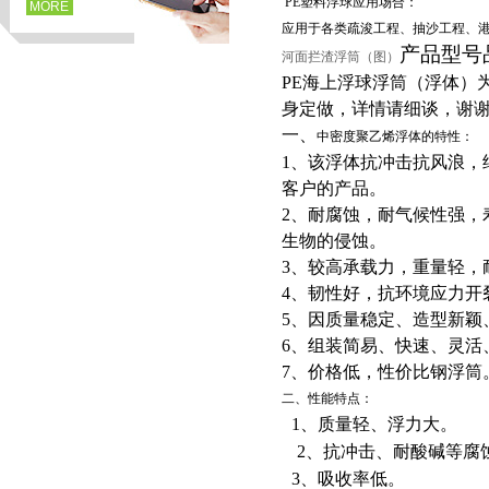
PE塑料浮球应用场合：
MORE
应用于各类疏浚工程、抽沙工程、
产品型号
河面拦渣浮筒（图）
PE海上浮球浮筒（浮体）
身定做，详情请细谈，谢
一、
中密度聚乙烯浮体的特性：
1、该浮体抗冲击抗风浪，
客户的产品。
2、耐腐蚀，耐气候性强，
生物的侵蚀。
3、
较高承载力，重量轻，
页
4、韧性好，抗环境应力开
5、因质量稳定、造型新颖
6、组装简易、快速、灵活
7、价格低，性价比钢浮筒
二、性能特点：
1、质量轻、浮力大。
2、抗冲击、耐酸碱等腐
3、吸收率低。