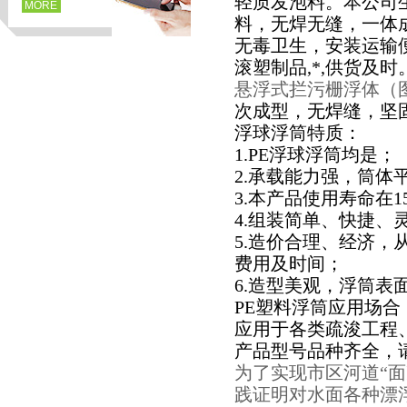
轻质发泡料。本公司
MORE
料，无焊无缝，一体成
无毒卫生，安装运输
滚塑制品,*,供货及
悬浮式拦污栅浮体（
次成型，无焊缝，坚固
浮球浮筒特质：
1.PE浮球浮筒均是；
2.承载能力强，筒体平
3.本产品使用寿命在
4.组装简单、快捷
页
5.造价合理、经济
费用及时间；
6.造型美观，浮筒
PE塑料浮筒应用场合
应用于各类疏浚工程
产品型号品种齐全，
为了实现市区河道“
践证明对水面各种漂