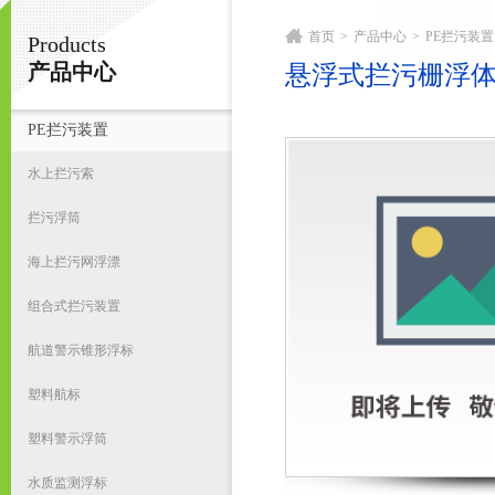
首页
>
产品中心
>
PE拦污装置
Products
宁波君益塑业有限公司
产品中心
悬浮式拦污栅浮
PE拦污装置
首
水上拦污索
拦污浮筒
海上拦污网浮漂
组合式拦污装置
航道警示锥形浮标
塑料航标
塑料警示浮筒
水质监测浮标