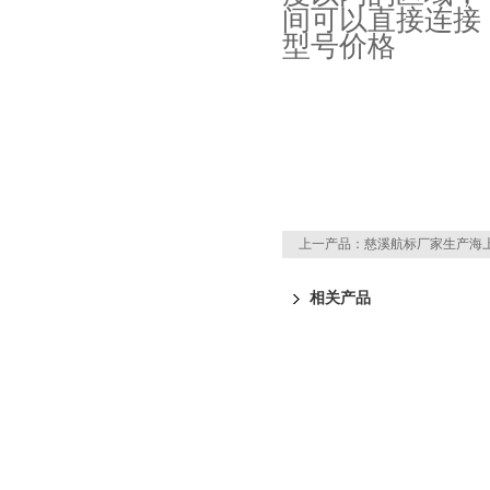
间可以直接连接
型号价格
上一产品：
慈溪航标厂家生产海
相关产品