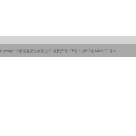
Copyright 宁波君益塑业有限公司 版权所有 ICP备：
浙ICP备14006271号-8