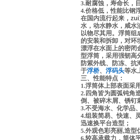
3.耐腐蚀，寿命长，
4.价格低，性能比钢
在国内流行起来，z
水，动水静水，咸水
以物尽其用。浮筒组
的安装和拆卸，对环
漂浮在水面上的密闭
型浮筒，采用强韧高
防紫外线、防冻、抗
于
浮桥
、
浮码头
等水
三、性能特点：
1.浮筒体上部表面采
2.四角皆为圆弧钝
倒、被碎木屑、锈钉
3.不受海水、化学
4.组装简易、快速
迅速换平台造型；
5.外观色彩亮丽,造
6.较高承载力，筒体