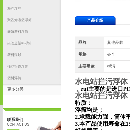
海洋浮球
聚乙烯滚塑浮筒
产品介绍
养殖塑料浮筒
品牌
其他品牌
夹管道塑料浮筒
规格
齐全
塑料浮球
主要用途
拦污
抽沙管道浮体
塑料浮筒
水电站拦污浮体
，zui主要的是进口
更多分类
水电站拦污浮体
特质：
浮筒均是；
2.承载能力强，筒体平
联系我们
3.本产品使用寿命在
CONTACT US