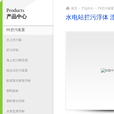
首页
>
产品中心
>
PE拦污装置
Products
宁波君益塑业有限公司
产品中心
水电站拦污浮体 
PE拦污装置
首
水上拦污索
拦污浮筒
海上拦污网浮漂
组合式拦污装置
航道警示锥形浮标
塑料航标
塑料警示浮筒
水质监测浮标