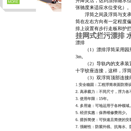
升降灵活，达到漂排随水位
MORE
张驰度来适应水位变化）
浮筒之间及浮筒与支承装
筒在左右方向有一定程度
排上设置有步行走板和护
挂网式拦污漂排 
漂排
（1）漂排浮筒采用园形截
3m。
（2）导轨内的支承装置
十字铰座连接，这样，浮
页
（3）双浮筒顶部连接间
1.
安全稳固：工程浮筒表面防滑
2.
高承载力：不同尺寸，浮力各
3.
使用年限：
15
年。
4.
多用途：可地运用于各种领域
5.
经济实惠：保养维修费用少。
6.
搭拆简便：可快速且简便的安
7.
强耐性：防紫外线、抗海水、