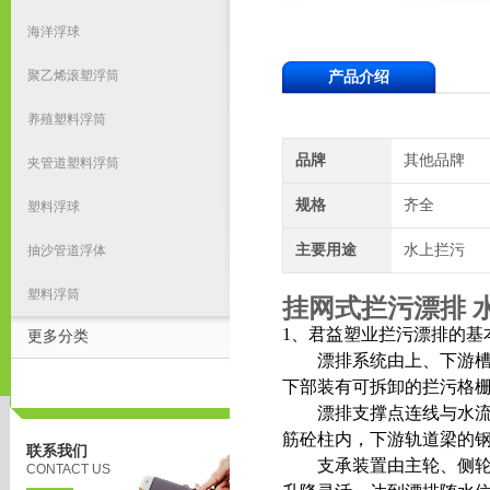
海洋浮球
聚乙烯滚塑浮筒
产品介绍
养殖塑料浮筒
品牌
其他品牌
夹管道塑料浮筒
规格
齐全
塑料浮球
主要用途
水上拦污
抽沙管道浮体
塑料浮筒
挂网式拦污漂排 
1、君益塑业拦污漂排的基
更多分类
漂排系统由上、下游槽形
下部装有可拆卸的拦污格
漂排支撑点连线与水流夹角
筋砼柱内，下游轨道梁的
联系我们
支承装置由主轮、侧轮和
CONTACT US