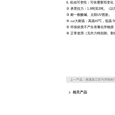
8.
机动可变性：可依需要而变化，
②
承受拉力：
1.8
吨至
2
吨。（以
③
耐一般酸碱、太阳
UV
照射。
④
zui大耐温：高温
8
0℃
，低温
-
⑤
环保材质不产生有毒化学物质
⑥
正常使用（无外力特别刺、割
上一产品：
慈溪加工拦污浮筒的
相关产品