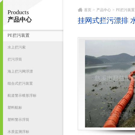
首页
>
产品中心
>
PE拦污装置
Products
宁波君益塑业有限公司
产品中心
挂网式拦污漂排 
PE拦污装置
首
水上拦污索
拦污浮筒
海上拦污网浮漂
组合式拦污装置
航道警示锥形浮标
塑料航标
塑料警示浮筒
水质监测浮标