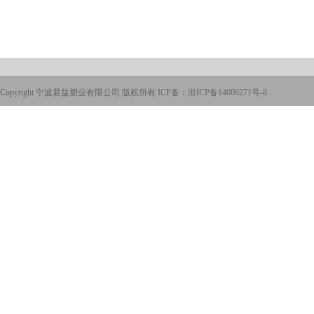
Copyright 宁波君益塑业有限公司 版权所有 ICP备：
浙ICP备14006271号-8