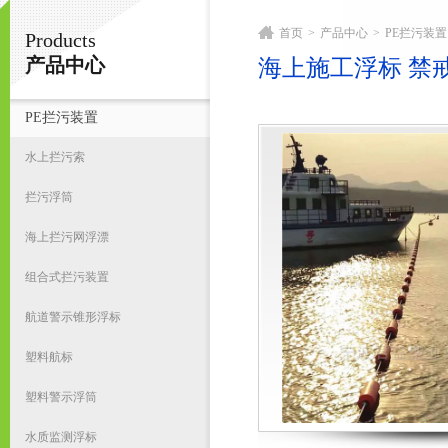
首页
>
产品中心
>
PE拦污装置
Products
宁波君益塑业有限公司
产品中心
海上施工浮标 禁
PE拦污装置
首
水上拦污索
拦污浮筒
海上拦污网浮漂
组合式拦污装置
航道警示锥形浮标
塑料航标
塑料警示浮筒
水质监测浮标