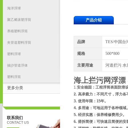
海洋浮球
聚乙烯滚塑浮筒
产品介绍
养殖塑料浮筒
品牌
TES/中国
夹管道塑料浮筒
规格
500*800
塑料浮球
主要用途
河道拦污 水
抽沙管道浮体
塑料浮筒
海上拦污网浮漂
1.
安全稳固：工程浮筒表面防滑
更多分类
2.
高承载力：不同尺寸，浮力各
3.
使用年限：
15
年。
4.
多用途：可地运用于各种领域
5.
经济实惠：保养维修费用少。
联系我们
6.
搭拆简便：可快速且简便的安
CONTACT US