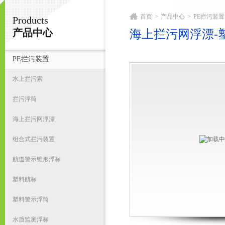
首页
>
产品中心
>
PE拦污装置
Products
宁波君益塑业有限公司
产品中心
海上拦污网浮漂-
PE拦污装置
首
水上拦污索
拦污浮筒
海上拦污网浮漂
组合式拦污装置
航道警示锥形浮标
塑料航标
塑料警示浮筒
水质监测浮标