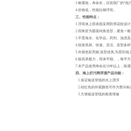
3.耐腐蚀，寿命长，目前我厂的*
4.价格低，性能比钢浮筒。
三、性能特点：
1.浮筒体上部表面采用防滑花纹设
2.四角皆为圆弧钝角造型，避免一
3.不受海水、化学品、药剂、油渍
4.组装简易、快速、灵活、造型多
5.外观色彩亮丽,造型优美,为景区
6.较高承载力，筒体平稳、，每平方米
7.本产品使用寿命在10年以上，
四、
海上拦污网浮漂
产品功能：
1.保证输送管线的水上漂浮
2.桔红色的外观颜色可作为警示标
3.方便输送管线的检查维修