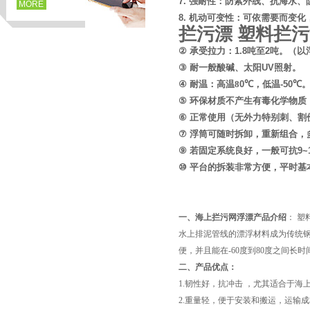
7.
强耐性：防紫外线、抗海水、
MORE
8.
机动可变性：可依需要而变化，
拦污漂 塑料拦
②
承受拉力：
1.8
吨至
2
吨。（以
③
耐一般酸碱、太阳
UV
照射。
④
耐温：高温
8
0℃
，低温
-50℃
⑤
环保材质不产生有毒化学物质
⑥
正常使用（无外力特别刺、割
⑦
浮筒可随时拆卸，重新组合，
⑨
若固定系统良好，一般可抗
9~
⑩
平台的拆装非常方便，平时基
页
一、
海上拦污网浮漂
产品介绍
： 
水上排泥管线的漂浮材料成为传统
便，并且能在-60度到80度之间长
二、产品优点：
1.韧性好，抗冲击 ，尤其适合于海
2.重量轻，便于安装和搬运，运输