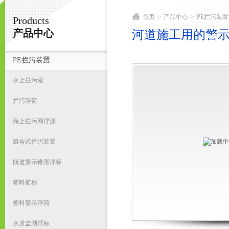
首页
>
产品中心
>
PE拦污装置
Products
宁波君益塑业有限公司
产品中心
河道施工用的警示
PE拦污装置
首
水上拦污索
拦污浮筒
海上拦污网浮漂
组合式拦污装置
航道警示锥形浮标
塑料航标
塑料警示浮筒
水质监测浮标