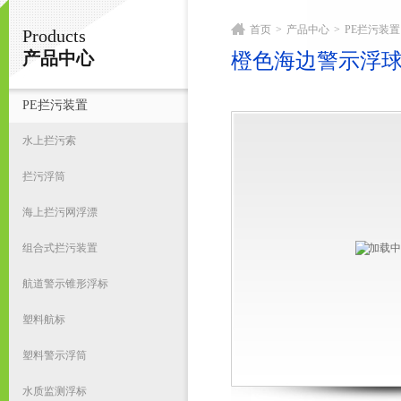
首页
>
产品中心
>
PE拦污装置
Products
宁波君益塑业有限公司
产品中心
橙色海边警示浮
PE拦污装置
首
水上拦污索
拦污浮筒
海上拦污网浮漂
组合式拦污装置
航道警示锥形浮标
塑料航标
塑料警示浮筒
水质监测浮标