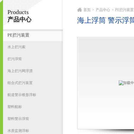
首页
>
产品中心
>
PE拦污装置
Products
宁波君益塑业有限公司
产品中心
海上浮筒 警示浮
PE拦污装置
首
水上拦污索
拦污浮筒
海上拦污网浮漂
组合式拦污装置
航道警示锥形浮标
塑料航标
塑料警示浮筒
水质监测浮标