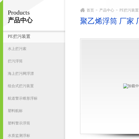
首页
>
产品中心
>
PE拦污装置
Products
宁波君益塑业有限公司
产品中心
聚乙烯浮筒 厂家 
PE拦污装置
首
水上拦污索
拦污浮筒
海上拦污网浮漂
组合式拦污装置
航道警示锥形浮标
塑料航标
塑料警示浮筒
水质监测浮标