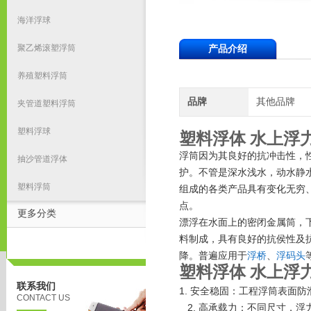
海洋浮球
聚乙烯滚塑浮筒
产品介绍
养殖塑料浮筒
品牌
其他品牌
夹管道塑料浮筒
塑料浮球
塑料浮体 水上浮
浮筒因为其良好的抗冲击性，
抽沙管道浮体
护。不管是深水浅水，动水静
塑料浮筒
组成的各类产品具有变化无穷
点。
更多分类
漂浮在水面上的密闭金属筒，
料制成，具有良好的抗侯性及
降。普遍应用于
浮桥
、
浮码头
塑料浮体 水上浮
联系我们
1. 安全稳固：工程浮筒表面
CONTACT US
2. 高承载力：
不同尺寸，浮