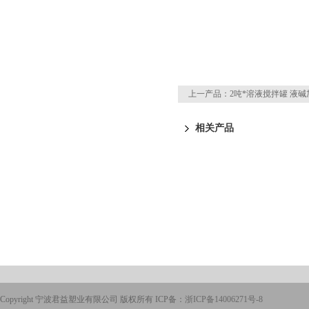
上一产品：
2吨*溶液搅拌罐 液
相关产品
Copyright 宁波君益塑业有限公司 版权所有 ICP备：
浙ICP备14006271号-8