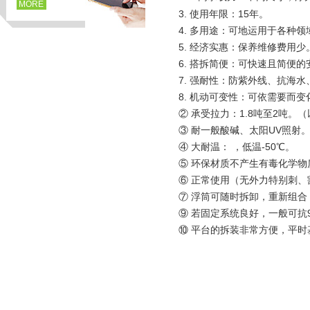
MORE
3. 使用年限：15年。
4. 多用途：可地运用于各种领
5. 经济实惠：保养维修费用少
6. 搭拆简便：可快速且简便
7. 强耐性：防紫外线、抗海
8. 机动可变性：可依需要而变
② 承受拉力：1.8吨至2吨
③ 耐一般酸碱、太阳UV照射
④ 大耐温： ，低温-50℃。
⑤ 环保材质不产生有毒化学物
页
⑥ 正常使用（无外力特别刺、
⑦ 浮筒可随时拆卸，重新组
⑨ 若固定系统良好，一般可抗9
⑩ 平台的拆装非常方便，平