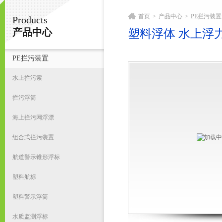
首页
>
产品中心
>
PE拦污装置
Products
宁波君益塑业有限公司
产品中心
塑料浮体 水上浮
PE拦污装置
首
水上拦污索
拦污浮筒
海上拦污网浮漂
组合式拦污装置
航道警示锥形浮标
塑料航标
塑料警示浮筒
水质监测浮标