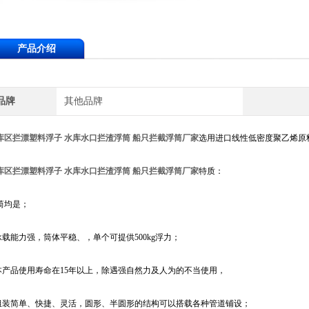
产品介绍
品牌
其他品牌
库区拦漂塑料浮子 水库水口拦渣浮筒 船只拦截浮筒厂家
选用进口线性低密度聚乙烯原
库区拦漂塑料浮子 水库水口拦渣浮筒 船只拦截浮筒厂家
特质：
筒均是；
.承载能力强，筒体平稳、，单个可提供500kg浮力；
.本产品使用寿命在15年以上，除遇强自然力及人为的不当使用，
.组装简单、快捷、灵活，圆形、半圆形的结构可以搭载各种管道铺设；