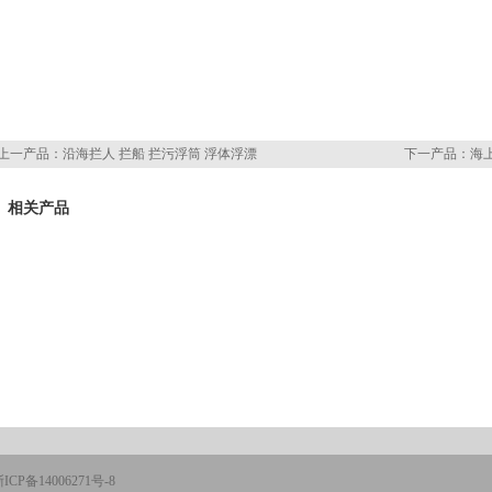
上一产品：
沿海拦人 拦船 拦污浮筒 浮体浮漂
下一产品：
海
相关产品
ICP备14006271号-8