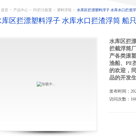
首页
>
产品中心
>
PE拦污装置
>
塑料浮筒
>
水库区拦漂塑料浮子 水库水口拦渣浮
水库区拦漂塑料浮子 水库水口拦渣浮筒 船
水库区拦漂
拦截浮筒
产各类滚塑
渔船、PE
的欢迎，同
品的开发
发布时间：2025
访问次数：166