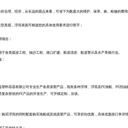
.造价合理、经济，从长远的观点来看，可省下为数庞大的维护、保养、换、检修的费
.造型美观，浮筒表面可根据您的具体使用要求进行喷字；
用场合：
用于各类疏浚工程、抽沙工程、港口扩建、航道清淤、航道警示及水产养殖行业。
做：
益塑料容器有限公司专业生产各类滚塑产品，现有多种浮球、浮筒及PE渔船、PE挡
类复杂形状的PE产品的开发生产、可开模定制，洽谈。
：购买浮筒的同时配套购买渔船或其他滚塑产品，可享折扣优惠，具体优惠按订单详