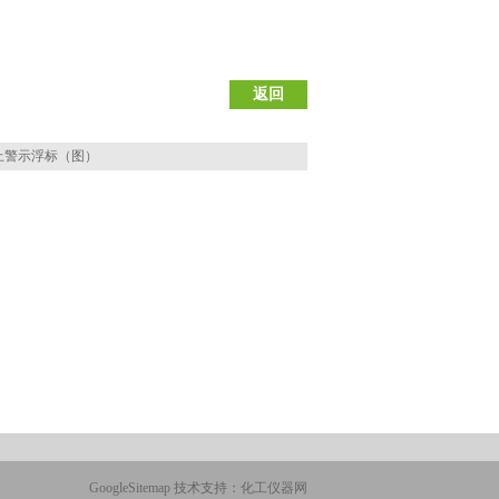
返回
上警示浮标（图）
GoogleSitemap
技术支持：
化工仪器网