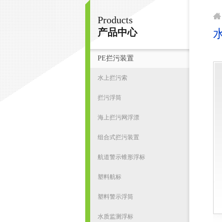
Products
宁波君益塑业有限公司
产品中心
PE拦污装置
首
水上拦污索
拦污浮筒
海上拦污网浮漂
组合式拦污装置
航道警示锥形浮标
塑料航标
塑料警示浮筒
水质监测浮标