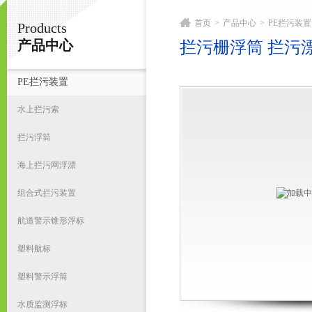
首页
>
产品中心
>
PE拦污装置
Products
宁波君益塑业有限公司
产品中心
拦污栅浮筒 拦污
PE拦污装置
首
水上拦污索
拦污浮筒
海上拦污网浮漂
组合式拦污装置
航道警示锥形浮标
塑料航标
塑料警示浮筒
水质监测浮标