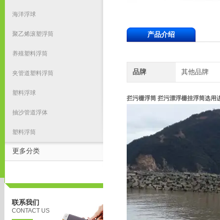
海洋浮球
聚乙烯滚塑浮筒
产品介绍
养殖塑料浮筒
品牌
其他品牌
夹管道塑料浮筒
塑料浮球
拦污栅浮筒 拦污漂浮栅挂浮筒
选用
抽沙管道浮体
塑料浮筒
更多分类
联系我们
CONTACT US