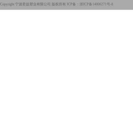
Copyright 宁波君益塑业有限公司 版权所有 ICP备：
浙ICP备14006271号-8