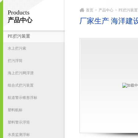
首页
>
产品中心
>
PE拦污装置
Products
宁波君益塑业有限公司
产品中心
厂家生产 海洋建
PE拦污装置
首
水上拦污索
拦污浮筒
海上拦污网浮漂
组合式拦污装置
航道警示锥形浮标
塑料航标
塑料警示浮筒
水质监测浮标