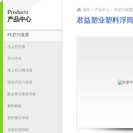
首页
>
产品中心
>
PE拦污装置
Products
宁波君益塑业有限公司
产品中心
君益塑业塑料浮
PE拦污装置
首
水上拦污索
拦污浮筒
海上拦污网浮漂
组合式拦污装置
航道警示锥形浮标
塑料航标
塑料警示浮筒
水质监测浮标