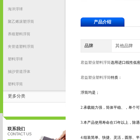
海洋浮球
聚乙烯滚塑浮筒
产品介绍
养殖塑料浮筒
品牌
其他品牌
夹管道塑料浮筒
塑料浮球
君益塑业塑料浮筒
选用进口线性低
抽沙管道浮体
君益塑业塑料浮筒
特质：
塑料浮筒
浮筒均是；
更多分类
2.承载能力强，筒体平稳、，单个可提
3.本产品使用寿命在15年以上，除
联系我们
CONTACT US
4.组装简单、快捷、灵活，圆形、