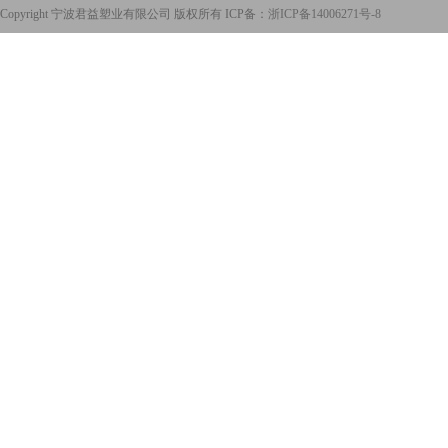
Copyright 宁波君益塑业有限公司 版权所有 ICP备：
浙ICP备14006271号-8