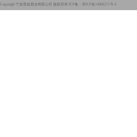
Copyright 宁波君益塑业有限公司 版权所有 ICP备：
浙ICP备14006271号-8