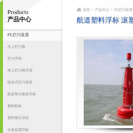
首页
>
产品中心
>
PE拦污装置
Products
宁波君益塑业有限公司
产品中心
航道塑料浮标 滚塑
PE拦污装置
首
水上拦污索
拦污浮筒
海上拦污网浮漂
组合式拦污装置
航道警示锥形浮标
塑料航标
塑料警示浮筒
水质监测浮标