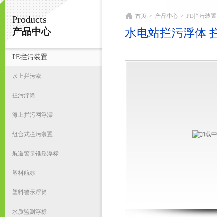
首页
>
产品中心
>
PE拦污装置
Products
宁波君益塑业有限公司
产品中心
水电站拦污浮体 拦
PE拦污装置
首
水上拦污索
拦污浮筒
海上拦污网浮漂
组合式拦污装置
航道警示锥形浮标
塑料航标
塑料警示浮筒
水质监测浮标