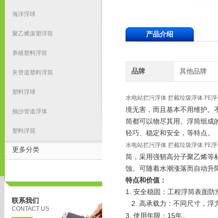
海洋浮球
聚乙烯滚塑浮筒
产品介绍
养殖塑料浮筒
品牌
其他品牌
夹管道塑料浮筒
塑料浮球
水电站拦污浮体 拦截垃圾浮体 PE浮
境无害，而且基本不用维护。
抽沙管道浮体
筒都可以物尽其用。浮筒组成
塑料浮筒
轻巧、稳定和安全，等特点。
水电站拦污浮体 拦截垃圾浮体 PE浮
更多分类
筒，采用强韧高分子聚乙烯等
蚀。可随着水潮涨落而自动升
特点和价值：
1. 安全稳固：工程浮筒表面
联系我们
2. 高承载力：
不同尺寸，浮
CONTACT US
3. 使用年限：15年。