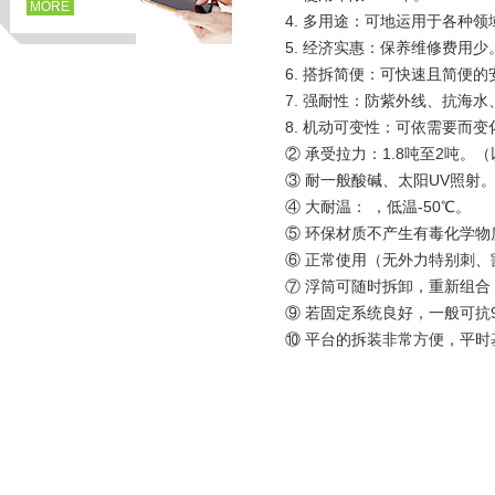
MORE
4. 多用途：可地运用于各种领
5. 经济实惠：保养维修费用少
6. 搭拆简便：可快速且简便
7. 强耐性：防紫外线、抗海
8. 机动可变性：可依需要而变
② 承受拉力：1.8吨至2吨
③ 耐一般酸碱、太阳UV照射
④ 大耐温： ，低温-50℃。
⑤ 环保材质不产生有毒化学物
⑥ 正常使用（无外力特别刺、
页
⑦ 浮筒可随时拆卸，重新组
⑨ 若固定系统良好，一般可抗9
⑩ 平台的拆装非常方便，平