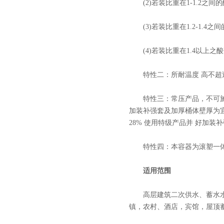
(2)若装比重在1-1.2之间
(3)若装比重在1.2-1.4
(4)若装比重在1.4以上之
特性二：所耐温度 高不超过摄
特性三：常压产品，不可施于超
加装补强套及加厚桶体壁厚为宜
28% 使用特级产品并 好加装补
特性四：本容器为滚塑一体
适用范围
高层建筑二次供水、蓄水水处
镇，农村、酒店，宾馆，屋顶