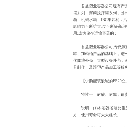
君益塑业容器公司现有产品包
塔系列，溶药搅拌罐系列，卧
箱，机械水箱，IBC集装桶
影响力不断扩大;度不断提高,
用;成为储存运输容器的 ;
君益塑业容器公司,专做滚塑
罐、加药桶产品的基础上，进
化粪池外壳，大型设备外壳，
具制作，及滚塑产品加工等服
页
【
求购能装酸碱的PE20
特性一：耐酸、耐碱；请参
说明：(1)本溶器若装比重为
方，使用寿命可大大延长。