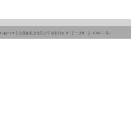
Copyright 宁波君益塑业有限公司 版权所有 ICP备：
浙ICP备14006271号-8