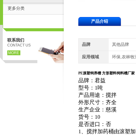
更多分类
产品介绍
联系我们
品牌
其他品牌
CONTACT US
MORE
应用领域
环保,农林牧
PE滚塑饲养槽 方形塑料饲料槽厂家
品牌：
君益
型号：
1吨
产品用途：
搅拌
外形尺寸：齐全
生产企业：
慈溪
货号：
10
是否进口：
否
1、搅拌加药桶由滚塑