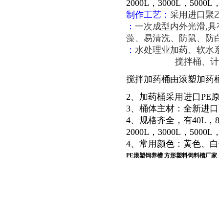
2000L，3000L，5000L
制作工艺：
采用进口聚
：
一次成型内外光滑,
藻、易清洗、防鼠、防
：
水处理业加药、软水
搅拌桶、计量
搅拌加药桶由滚塑加药
2、加药桶采用进口PE
3、桶体主材：全新进
4、规格齐全，有40L，80L，
2000L，3000L，5000L
4、常用颜色：黄色、
PE滚塑饲养槽 方形塑料饲料槽厂家