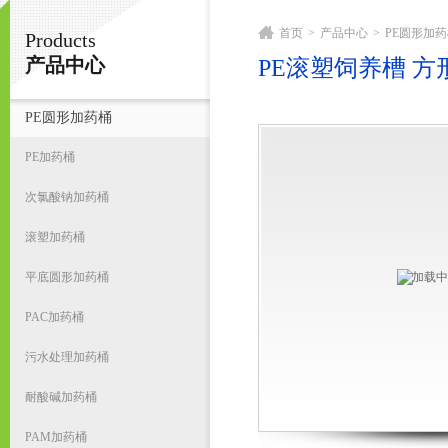
首页
>
产品中心
>
PE圆形加
Products
宁波君益塑业有限公司
产品中心
PE滚塑饲养槽 
PE圆形加药桶
首
PE加药桶
次氯酸钠加药桶
滚塑加药桶
平底圆形加药桶
PAC加药桶
污水处理加药桶
耐酸碱加药桶
PAM加药桶