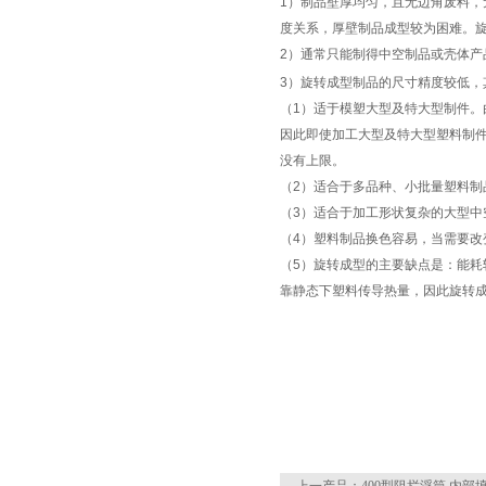
1
）制品壁厚均匀，且无边角废料，
度关系，厚壁制品成型较为困难。
2
）通常只能制得中空制品或壳体产
3
）旋转成型制品的尺寸精度较低，
（
1
）适于模塑大型及特大型制件。
因此即使加工大型及特大型塑料制
没有上限。
（
2
）适合于多品种、小批量塑料制
（
3
）适合于加工形状复杂的大型中
（
4
）塑料制品换色容易，当需要改
（
5
）旋转成型的主要缺点是：能耗
页
靠静态下塑料传导热量，因此旋转