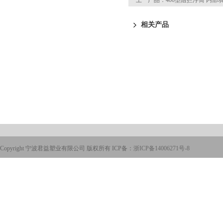
上一产品：
400型阻拦浮筒 内部填
相关产品
Copyright 宁波君益塑业有限公司 版权所有 ICP备：
浙ICP备14006271号-8