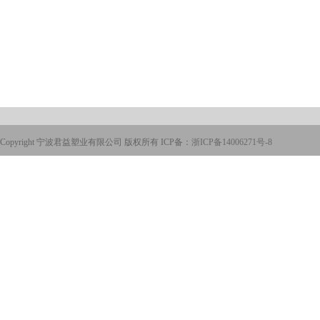
Copyright 宁波君益塑业有限公司 版权所有 ICP备：
浙ICP备14006271号-8