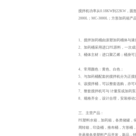
搅拌机功率从0.18KW到22KW，圆形加药
2000L；MC-3000L；方形加药箱
1、搅拌加药桶由滚塑加药桶体与液
2、加药桶采用进口PE原料，一次
3、桶体主材：进口聚乙烯；桶身可
4、常用颜色：黄色、白色；
页
5、与加药桶配套的搅拌机分为正搅
6、该搅拌桶，可以整套选购，亦可
7、整套搅拌机可与 计量泵或加药
8、规格齐全，设计合理，安装移动
三、主营产品：
PE塑料水箱，加药箱，各类储罐，
周转箱，印染桶，推布桶，方形桶
并承接各类塑料产品开发，新品，