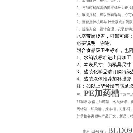
4、常用颜色：黄色、白色；
5、与加药桶配套的搅拌机分为正搅
6、该搅拌桶，可以整套选购，亦可
7、整套搅拌机可与 计量泵或加药
8、规格齐全，设计合理，安装移动
水塔带螺旋盖，可卸可装
必要说明，谢谢。
附合食品级卫生标准，也
1、水箱以标准进出口加工
2、本表尺寸、为模具尺寸，
3、盛装化学品请订购特级
页
4、盛装液体推荐加补强套
注：如以上型号没有满足
PE加药槽
三、
主营产
PE塑料水箱，加药箱，各类储罐，
周转箱，印染桶，推布桶，方形桶
并承接各类塑料产品开发，新品，
BLD09
电机型号有：