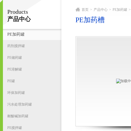
首页
>
产品中心
>
PE加药罐
>
Products
宁波君益塑业有限公司
产品中心
PE加药槽
PE加药罐
首
药剂搅拌罐
PE储药罐
PE溶解罐
PE罐
环保加药罐
污水处理加药罐
耐酸碱加药罐
PE搅拌罐