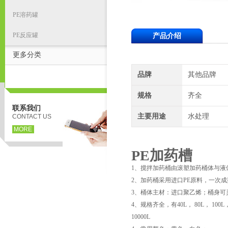
PE溶药罐
PE反应罐
产品介绍
更多分类
品牌
其他品牌
规格
齐全
联系我们
主要用途
水处理
CONTACT US
MORE
PE加药槽
1、搅拌加药桶由滚塑加药桶体与液
2、加药桶采用进口PE原料，一次
3、桶体主材：进口聚乙烯；桶身可
4、规格齐全，有40L， 80L， 100L，120
10000L